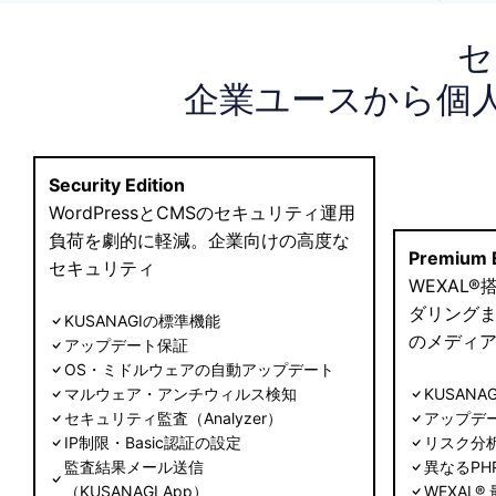
セ
企業ユースから個
Security Edition
WordPressとCMSのセキュリティ運用
負荷を劇的に軽減。企業向けの高度な
Premium E
セキュリティ
WEXAL
ダリング
KUSANAGIの標準機能
のメディ
アップデート保証
OS・ミドルウェアの自動アップデート
マルウェア・アンチウィルス検知
KUSAN
セキュリティ監査（Analyzer）
アップデ
IP制限・Basic認証の設定
リスク分
監査結果メール送信
異なるPH
（KUSANAGI App）
WEXAL®