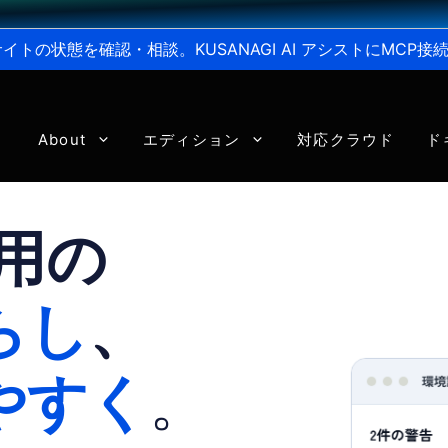
からサイトの状態を確認・相談。KUSANAGI AI アシストにMC
About
エディション
対応クラウド
ド
運用の
らし
、
やすく
。