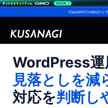
無料診断
ClaudeやCodex
WordPress
見落としを減
対応を
判断し