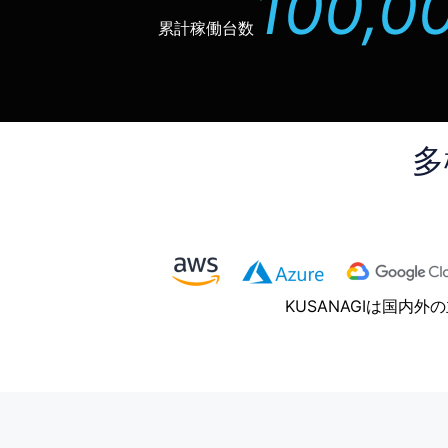
100,0
累計稼働台数
多
KUSANAGIは国内