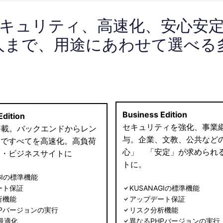
キュリティ、高速化、安心安
A-
A
人まで、用途にあわせて選べる
Business Edition
dition
セキュリティを強化、事業
®搭載。バックエンドからレン
与。企業、文教、公共など
まですべてを高速化。高負荷
心」 「安定」が求められる
ア・ビジネスサイトに
トに。
AGIの標準機能
ート保証
KUSANAGIの標準機能
析機能
アップデート保証
Pバージョンの実行
リスク分析機能
 最適化
異なるPHPバージョンの実行