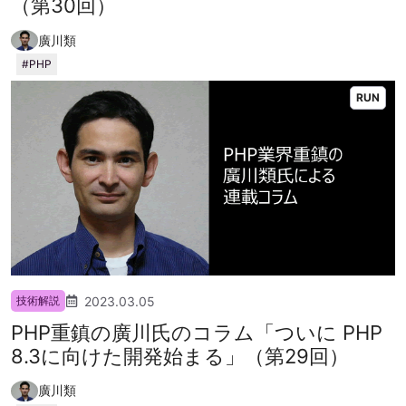
（第30回）
廣川類
PHP
RUN
2023.03.05
技術解説
PHP重鎮の廣川氏のコラム「ついに PHP
8.3に向けた開発始まる」（第29回）
廣川類