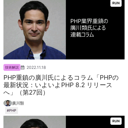
RUN
2022.11.18
技術解説
PHP重鎮の廣川氏によるコラム「PHPの
最新状況：いよいよPHP 8.2 リリース
へ」（第27回）
廣川類
PHP
RUN