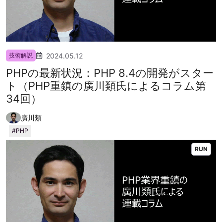
2024.05.12
技術解説
PHPの最新状況：PHP 8.4の開発がスター
ト（PHP重鎮の廣川類氏によるコラム第
34回）
廣川類
PHP
RUN