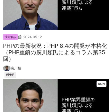
2024.05.12
技術解説
PHPの最新状況：PHP 8.4の開発が本格化
（PHP重鎮の廣川類氏によるコラム第35
回）
廣川類
PHP
RUN