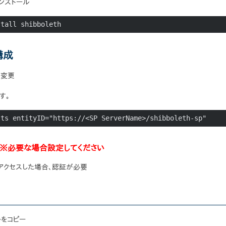
ルインストール
stall shibboleth
の構成
lの変更
ます。
lts entityID="https://<SP ServerName>/shibboleth-sp"
※必要な場合設定してください
下へアクセスした場合、認証が必要
プルをコピー