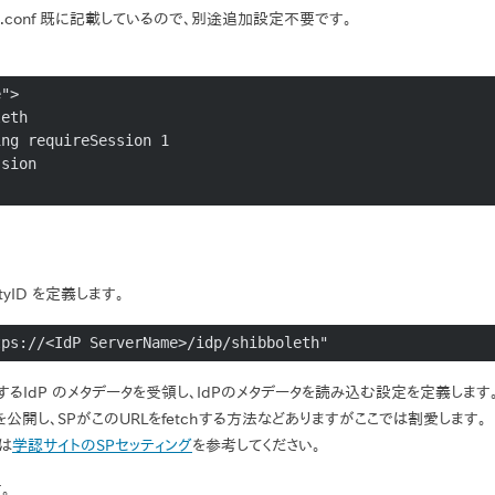
d/shib.conf 既に記載しているので、別途追加設定不要です。
">

ityID を定義します。
tps://<IdP ServerName>/idp/shibboleth"
持するIdP のメタデータを受領し、IdPのメタデータを読み込む設定を定義します
を公開し、SPがこのURLをfetchする方法などありますがここでは割愛します。
細は
学認サイトのSPセッティング
を参考してください。
。