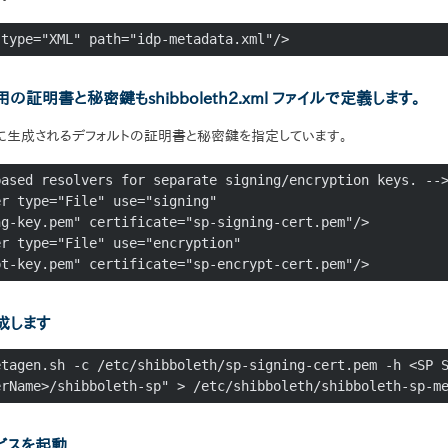
 type="XML" path="idp-metadata.xml"/>
用の証明書と秘密鍵もshibboleth2.xml ファイルで定義します。
に生成されるデフォルトの証明書と秘密鍵を指定しています。
ased resolvers for separate signing/encryption keys. -->
r type="File" use="signing"

r type="File" use="encryption"

crypt-key.pem" certificate="sp-encrypt-cert.pem"/>
成します
tagen.sh -c /etc/shibboleth/sp-signing-cert.pem -h <SP S
erName>/shibboleth-sp" > /etc/shibboleth/shibboleth-sp-m
サービスを起動