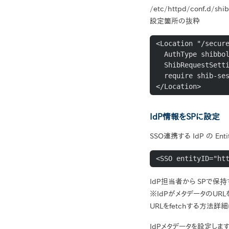
/etc/httpd/conf.
設定箇所の抜粋
<Location "/secure
  AuthType shibboleth

  ShibRequestSetting requireSession 1

  require shib-session

</Location>
IdP情報をSPに設定
SSO連携する IdP の Ent
<SSO entityID="ht
IdP担当者から SPで保
※IdPがメタデータのURL
URLをfetchする方法詳
IdPメタデータを設定します