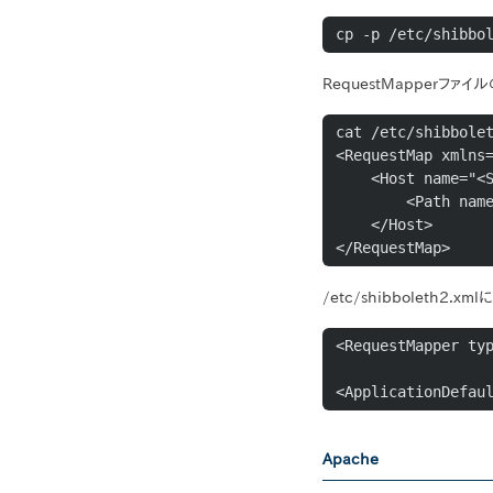
cp -p /etc/shibbo
RequestMapperファイ
cat /etc/shibbolet
<RequestMap xmlns=
    <Host name="<SP ServerName>" authType="shibboleth">

        <Path name="secure" requireSession="true" redirectToSSL="443"/>

    </Host>

</RequestMap>
/etc/shibboleth2.
<RequestMapper typ
<ApplicationDefau
Apache