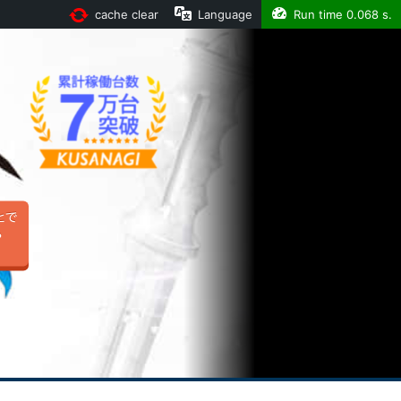
cache clear
Language
Run time
0.068 s.
とで
る