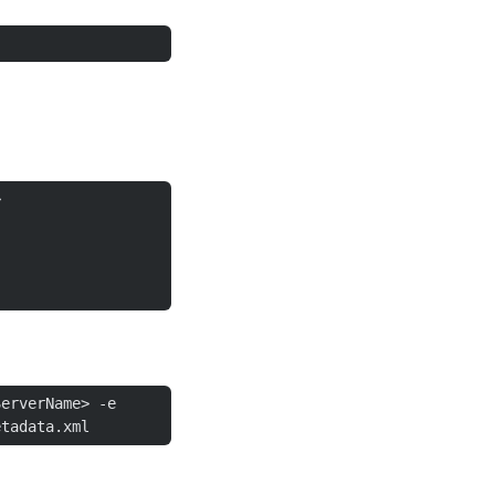


erverName> -e 
etadata.xml