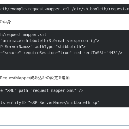
leth/example-request-mapper.xml /etc/shibboleth/request-
ルの中身
h/request-mapper.xml

"urn:mace:shibboleth:3.0:native:sp:config">

xmlにRequestMapper読み込むの設定を追加
e="XML" path="request-mapper.xml" /> 

lts entityID="<SP ServerName>/shibboleth-sp"