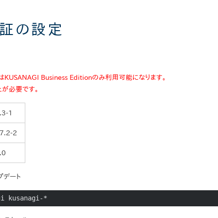
認証の設定
はKUSANAGI Business Editionのみ利用可能になります。
上が必要です。
.3-1
7.2-2
.0
プデート
gi kusanagi-*