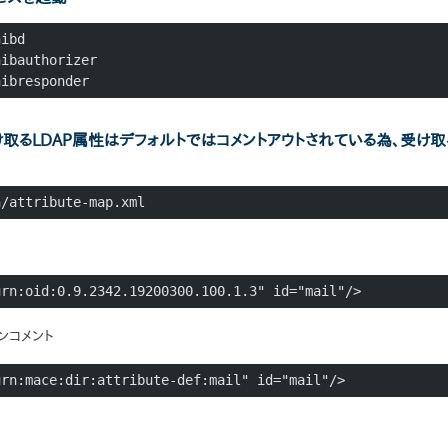
ibd

ibauthorizer

hibresponder
P で 受け取るLDAP属性はデフォルトではコメントアウトされている為、受け
。
h/attribute-map.xml
urn:oid:0.9.2342.19200300.100.1.3" id="mail"/>
 をアンコメント
urn:mace:dir:attribute-def:mail" id="mail"/>