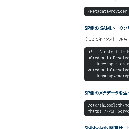
<MetadataProvider
SP側の SAMLトークン
※ここではインストール時
<!-- Simple file-b
<CredentialResolve
    key="sp-signing-key.pem" certificate="sp-signing-cert.pem"/>

<CredentialResolve
    key="sp-en
SP側のメタデータを生
/etc/shibboleth/me
"https://<SP Serv
Shibboleth 関連