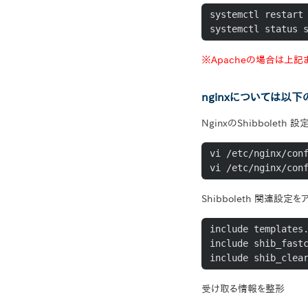
systemctl restart 
systemctl status 
※Apacheの場合は上
nginxについては以
NginxのShibbole
vi /etc/nginx/conf
vi /etc/nginx/con
Shibboleth 関連設定
include templates.
include shib_fastc
include shib_clea
受け取る情報を整形