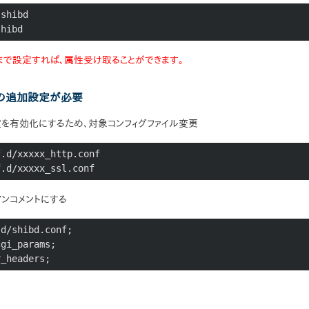
shibd

shibd
記まで設定すれば、属性受け取ることができます。
下の追加設定が必要
th 設定を有効化にするため、対象コンフィグファイル変更
.d/xxxxx_http.conf

f.d/xxxxx_ssl.conf
をアンコメントにする
d/shibd.conf;

gi_params;

r_headers;