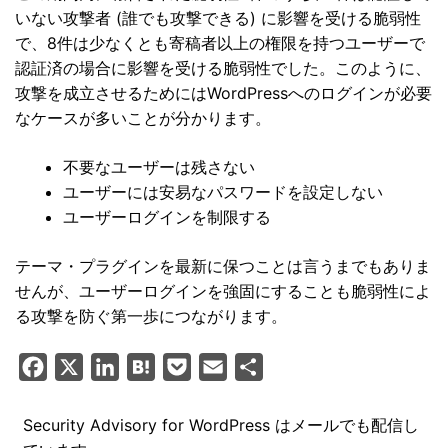
いない攻撃者 (誰でも攻撃できる) に影響を受ける脆弱性
で、8件は少なくとも寄稿者以上の権限を持つユーザーで
認証済の場合に影響を受ける脆弱性でした。このように、
攻撃を成立させるためにはWordPressへのログインが必要
なケースが多いことが分かります。
不要なユーザーは残さない
ユーザーには安易なパスワードを設定しない
ユーザーログインを制限する
テーマ・プラグインを最新に保つことは言うまでもありま
せんが、ユーザーログインを強固にすることも脆弱性によ
る攻撃を防ぐ第一歩につながります。
F
X
L
H
P
E
共
a
i
a
o
m
有
c
n
t
c
a
Security Advisory for WordPress はメールでも配信し