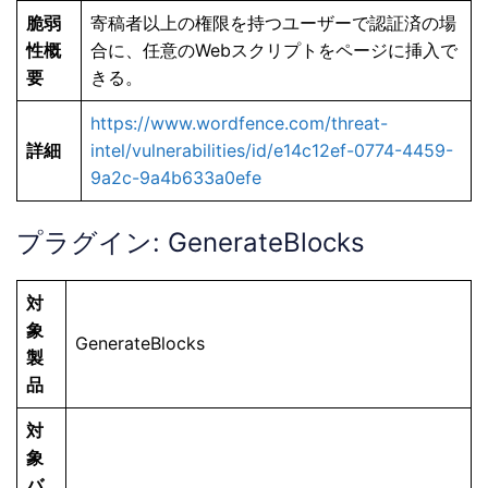
脆弱
寄稿者以上の権限を持つユーザーで認証済の場
性概
合に、任意のWebスクリプトをページに挿入で
要
きる。
https://www.wordfence.com/threat-
詳細
intel/vulnerabilities/id/e14c12ef-0774-4459-
9a2c-9a4b633a0efe
プラグイン: GenerateBlocks
対
象
GenerateBlocks
製
品
対
象
バ