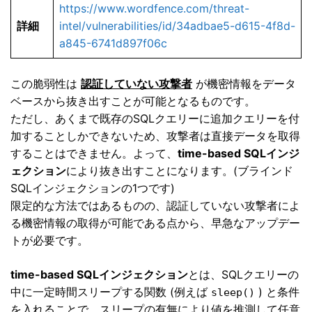
https://www.wordfence.com/threat-
詳細
intel/vulnerabilities/id/34adbae5-d615-4f8d-
a845-6741d897f06c
この脆弱性は
認証していない攻撃者
が機密情報をデータ
ベースから抜き出すことが可能となるものです。
ただし、あくまで既存のSQLクエリーに追加クエリーを付
加することしかできないため、攻撃者は直接データを取得
することはできません。よって、
time-based SQLインジ
ェクション
により抜き出すことになります。(ブラインド
SQLインジェクションの1つです)
限定的な方法ではあるものの、認証していない攻撃者によ
る機密情報の取得が可能である点から、早急なアップデー
トが必要です。
time-based SQLインジェクション
とは、SQLクエリーの
中に一定時間スリープする関数 (例えば
) と条件
sleep()
を入れることで、スリープの有無により値を推測して任意