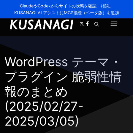
ClaudeやCodexからサイトの状態を確認・相談。
KUSANAGI AI アシストにMCP接続（ベータ版）を追加
A-
A+
メ
ニ
ュ
WordPress テーマ・
ー
プラグイン 脆弱性情
報のまとめ
(2025/02/27-
2025/03/05)