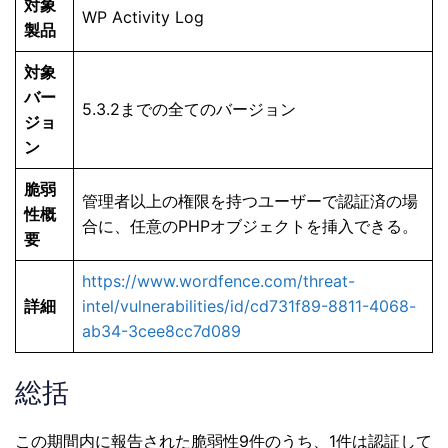
対象
WP Activity Log
製品
対象
バー
5.3.2までの全てのバージョン
ジョ
ン
脆弱
管理者以上の権限を持つユーザーで認証済の場
性概
合に、任意のPHPオブジェクトを挿入できる。
要
https://www.wordfence.com/threat-
詳細
intel/vulnerabilities/id/cd731f89-8811-4068-
ab34-3cee8cc7d089
総括
この期間内に報告された脆弱性9件のうち、1件は認証して