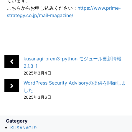
ています。
e
k
e
k
i
こちらからお申し込みください：
https://www.prime-
b
e
n
e
l
strategy.co.jp/mail-magazine/
o
d
a
t
o
I
k
n
kusanagi-prem3-python モジュール更新情報
2.1.8-1
2025年3月4日
WordPress Security Advisoryの提供を開始しま
した
2025年3月6日
Category
KUSANAGI 9