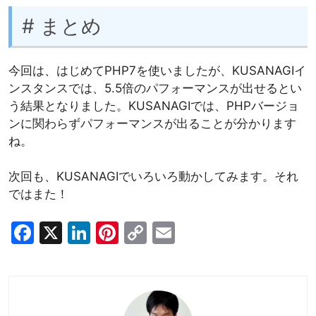
# まとめ
今回は、はじめてPHP7を使いましたが、KUSANAGIイ
ンスタンスでは、5.5倍のパフォーマンスが出せるとい
う結果となりました。KUSANAGIでは、PHPバージョ
ンに関わらずパフォーマンスが出ることが分かります
ね。
次回も、KUSANAGIでいろいろ動かしてみます。それ
ではまた！
F
X
Li
Pi
C
E
a
n
nt
o
m
c
k
er
p
ai
e
e
e
y
l