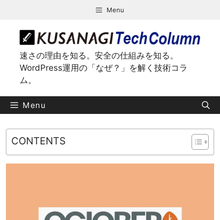
コ
Menu
ン
テ
ン
ツ
速さの理由を知る。安全の仕組みを知る。
へ
WordPress運用の「なぜ？」を解く技術コラ
ス
ム。
キ
ッ
Menu
プ
CONTENTS