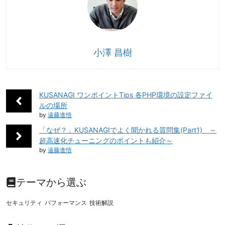
b
dI
st
Li
o
n
n
o
k
k
小澤 昌樹
KUSANAGI ワンポイントTips 各PHP環境の設定ファイ
ルの場所
by
遠藤進悟
「なぜ？」KUSANAGIでよく聞かれる質問集(Part1) ～
超高速化チューニングのポイントも紹介～
by
遠藤進悟
テーマから選ぶ
セキュリティ
パフォーマンス
技術解説