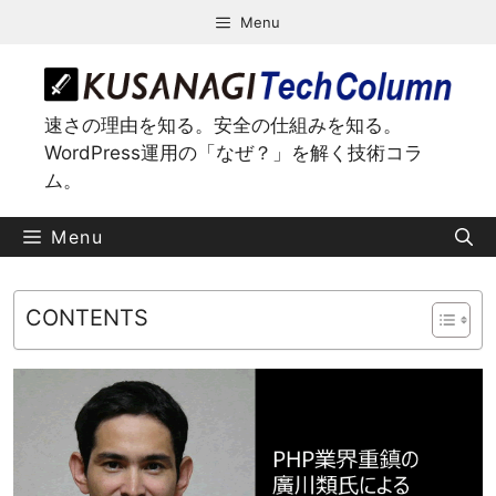
コ
Menu
ン
テ
ン
ツ
速さの理由を知る。安全の仕組みを知る。
へ
WordPress運用の「なぜ？」を解く技術コラ
ス
ム。
キ
ッ
Menu
プ
CONTENTS