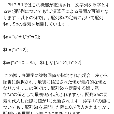
PHP 8.1ではこの機能が拡張され，文字列を添字とす
る連想配列についても”...”演算子による展開が可能とな
ります．以下の例では，配列$xの定義において配列
$a，$bの要素を展開しています．
$a=[“a”=>1,”b”=>0];
$b=[“b”=>2];
$x=[“a”=>0,...$a,...$b]; // [“a”=>1,”b”=>2]
この際，各添字に複数回値が指定された場合，左から
順番に解釈され，最後に指定された値が最終的な値と
なります．この例では，配列$xを定義する際，添
字”a”の値として最初0が代入されますが，配列$aの要
素を代入した際に値が1に更新されます．添字”b”の値に
ついても，配列$aを展開した際に0が代入されますが，
配列$bを展開した際に2に更新されます．