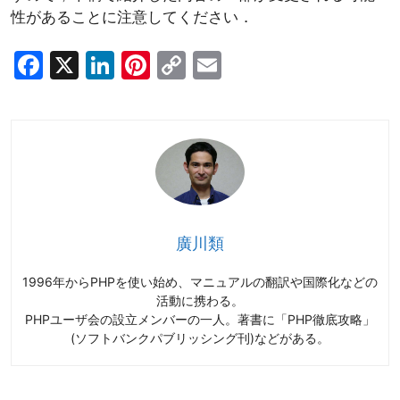
性があることに注意してください．
F
X
Li
Pi
C
E
a
n
nt
o
m
c
k
er
p
ai
e
e
e
y
l
b
dI
st
Li
o
n
n
o
k
廣川類
k
1996年からPHPを使い始め、マニュアルの翻訳や国際化などの
活動に携わる。
PHPユーザ会の設立メンバーの一人。著書に「PHP徹底攻略」
(ソフトバンクパブリッシング刊)などがある。