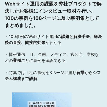
Webサイト運用の課題を弊社プロダクトで解
決したお客様にインタビュー取材を行い、
100の事例を108ページに及ぶ事例集として
まとめました。
・100事例のWebサイト運用の
課題と解決手法、解決
後の直接、間接的効果
がわかる
・情報通信、 IT、金融、メディア、官公庁、学校な
どの
業種ごと
に事例を確認できる
・特集では１社の事例を3ページに渡り
背景からシス
テム構成まで詳解