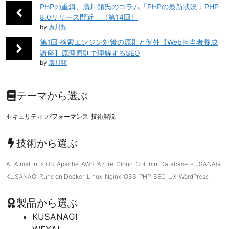
PHPの重鎮、廣川類氏のコラム「PHPの最新状況：PHP
8.0リリース間近」（第14回）
by
廣川類
第1回 検索エンジン対策の原則と例外【Web担当者養成
講座】原理原則で理解するSEO
by
廣川類
テーマから選ぶ
セキュリティ
パフォーマンス
技術解説
技術から選ぶ
AI
AlmaLinux OS
Apache
AWS
Azure
Cloud
Column
Database
KUSANAGI
KUSANAGI Runs on Docker
Linux
Nginx
OSS
PHP
SEO
UX
WordPress
製品から選ぶ
KUSANAGI