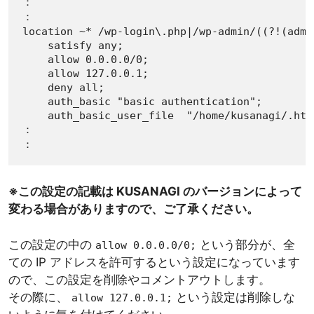
：

：

location ~* /wp-login\.php|/wp-admin/((?!(admi
    satisfy any;

    allow 0.0.0.0/0;

    allow 127.0.0.1;

    deny all;

    auth_basic "basic authentication";

    auth_basic_user_file  "/home/kusanagi/.htpa
：

：
※この設定の記載は KUSANAGI のバージョンによって
変わる場合がありますので、ご了承ください。
この設定の中の
という部分が、全
allow 0.0.0.0/0;
ての IP アドレスを許可するという設定になっています
ので、この設定を削除やコメントアウトします。
その際に、
という設定は削除しな
allow 127.0.0.1;