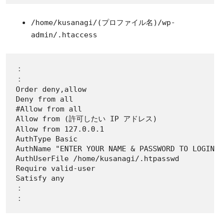
/home/kusanagi/(プロファイル名)/wp-
admin/.htaccess
：

：

Order deny,allow

Deny from all

#Allow from all

Allow from (許可したい IP アドレス)

Allow from 127.0.0.1

AuthType Basic

AuthName "ENTER YOUR NAME & PASSWORD TO LOGIN"

AuthUserFile /home/kusanagi/.htpasswd

Require valid-user

Satisfy any

：

：