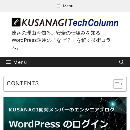
コ
Menu
ン
テ
ン
ツ
速さの理由を知る。安全の仕組みを知る。
へ
WordPress運用の「なぜ？」を解く技術コラ
ス
ム。
キ
ッ
Menu
プ
CONTENTS