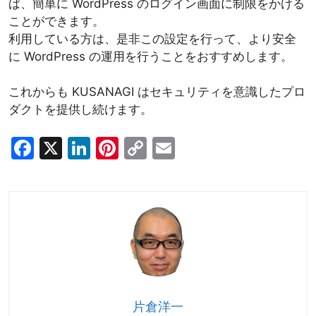
ば、簡単に WordPress のログイン画面に制限をかける
ことができます。
利用している方は、是非この設定を行って、より安全
に WordPress の運用を行うことをおすすめします。
これからも KUSANAGI はセキュリティを意識したプロ
ダクトを提供し続けます。
F
X
Li
Pi
C
E
a
n
nt
o
m
c
k
er
p
ai
e
e
e
y
l
b
dI
st
Li
o
n
n
o
k
k
片倉洋一