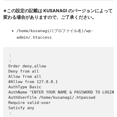
※この設定の記載は KUSANAGI のバージョンによって
変わる場合がありますので、ご了承ください。
/home/kusanagi/(プロファイル名)/wp-
admin/.htaccess
：

：

Order deny,allow

Deny from all

Allow from all

#Allow from 127.0.0.1

AuthType Basic

AuthName "ENTER YOUR NAME & PASSWORD TO LOGIN"

AuthUserFile /home/kusanagi/.htpasswd

Require valid-user

Satisfy any

：
