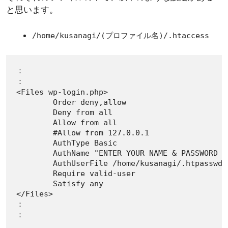
と思います。
/home/kusanagi/(プロファイル名)/.htaccess
：

：

<Files wp-login.php>

        Order deny,allow

        Deny from all

        Allow from all

        #Allow from 127.0.0.1

        AuthType Basic

        AuthName "ENTER YOUR NAME & PASSWORD TO
        AuthUserFile /home/kusanagi/.htpasswd

        Require valid-user

        Satisfy any

</Files>

：

：