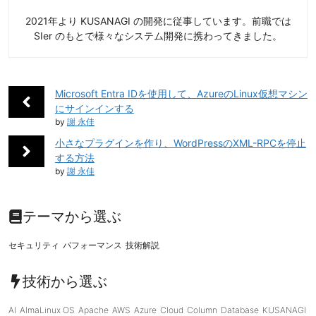
2021年より KUSANAGI の開発に従事しています。前職では
SIer のもとで様々なシステム開発に携わってきました。
Microsoft Entra IDを使用して、AzureのLinux仮想マシン
にサインインする
by
謝 永佳
小さなプラグインを作り、WordPressのXML-RPCを停止
する方法
by
謝 永佳
テーマから選ぶ
セキュリティ
パフォーマンス
技術解説
技術から選ぶ
AI
AlmaLinux OS
Apache
AWS
Azure
Cloud
Column
Database
KUSANAGI