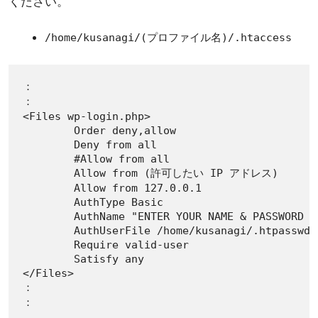
ください。
/home/kusanagi/(プロファイル名)/.htaccess
：

：

<Files wp-login.php>

        Order deny,allow

        Deny from all

        #Allow from all

        Allow from (許可したい IP アドレス)

        Allow from 127.0.0.1

        AuthType Basic

        AuthName "ENTER YOUR NAME & PASSWORD TO
        AuthUserFile /home/kusanagi/.htpasswd

        Require valid-user

        Satisfy any

</Files>

：

：