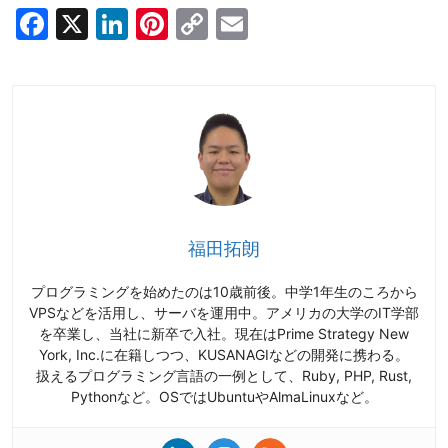
F
X
Li
Pi
C
E
a
n
nt
o
m
c
k
er
p
ai
e
e
e
y
l
b
dI
st
Li
o
n
n
o
k
k
福田拓朗
プログラミングを始めたのは10歳前後。中学1年生のころから
VPSなどを活用し、サーバを運用中。アメリカの大学のIT学部
を卒業し、当社に新卒で入社。現在はPrime Strategy New
York, Inc.に在籍しつつ、KUSANAGIなどの開発に携わる。
扱えるプログラミング言語の一例として、Ruby, PHP, Rust,
Pythonなど。OSではUbuntuやAlmaLinuxなど。