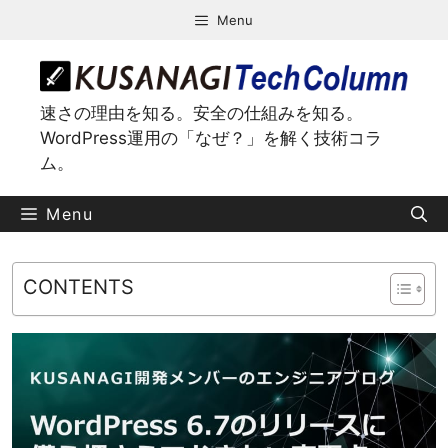
コ
Menu
ン
テ
ン
ツ
速さの理由を知る。安全の仕組みを知る。
へ
WordPress運用の「なぜ？」を解く技術コラ
ス
ム。
キ
ッ
Menu
プ
CONTENTS