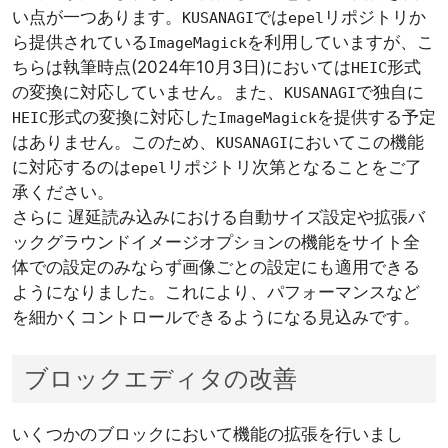
い点が一つあります。
では
リポジトリか
KUSANAGI
epel
ら提供されている
を利用していますが、こ
ImageMagick
ちらは執筆時点(2024年10月3日)においては
形式
HEIC
の変換に対応していません。また、
で独自に
KUSANAGI
形式の変換に対応した
を提供する予定
HEIC
ImageMagick
はありません。このため、
においてこの機能
KUSANAGI
に対応するのは
リポジトリ次第となることをご了
epel
承ください。
さらに 遅延読み込みにおける自動サイズ設定や拡張バ
ックグラウンドイメージオプションの機能をサイト全
体での設定のみならず画像ごとの設定にも適用できる
ようになりました。これにより、パフォーマンスなど
を細かくコントロールできるようになる見込みです。
ブロックエディタの改善
いくつかのブロックにおいて機能の拡張を行いまし