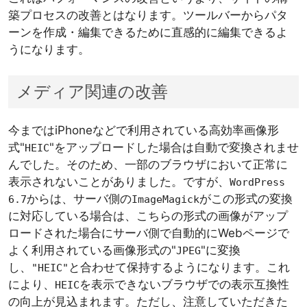
築プロセスの改善とはなります。ツールバーからパタ
ーンを作成・編集できるために直感的に編集できるよ
うになります。
メディア関連の改善
今まではiPhoneなどで利用されている高効率画像形
式"
"をアップロードした場合は自動で変換されませ
HEIC
んでした。そのため、一部のブラウザにおいて正常に
表示されないことがありました。ですが、
WordPress
からは、サーバ側の
がこの形式の変換
6.7
ImageMagick
に対応している場合は、こちらの形式の画像がアップ
ロードされた場合にサーバ側で自動的にWebページで
よく利用されている画像形式の"
"に変換
JPEG
し、
と合わせて保持するようになります。これ
"HEIC"
により、
を表示できないブラウザでの表示互換性
HEIC
の向上が見込まれます。ただし、注意していただきた