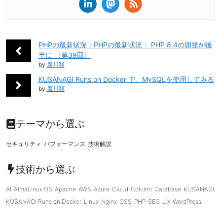
PHPの最新状況：PHPの最新状況： PHP 8.4の開発が後
半に （第39回）
by
廣川類
KUSANAGI Runs on Docker で、MySQLを使用してみる
by
廣川類
テーマから選ぶ
セキュリティ
パフォーマンス
技術解説
技術から選ぶ
AI
AlmaLinux OS
Apache
AWS
Azure
Cloud
Column
Database
KUSANAGI
KUSANAGI Runs on Docker
Linux
Nginx
OSS
PHP
SEO
UX
WordPress