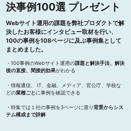
決事例100選 プレゼント
Webサイト運用の課題を弊社プロダクトで解
決したお客様にインタビュー取材を行い、
100の事例を108ページに及ぶ事例集として
まとめました。
・100事例のWebサイト運用の
課題と解決手法、解決
後の直接、間接的効果
がわかる
・情報通信、 IT、金融、メディア、官公庁、学校な
どの
業種ごと
に事例を確認できる
・特集では１社の事例を3ページに渡り
背景からシス
テム構成まで詳解