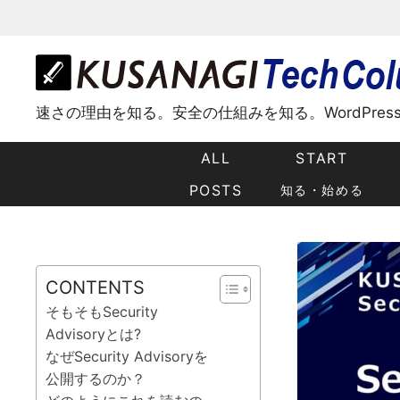
コ
ン
テ
ン
ツ
速さの理由を知る。安全の仕組みを知る。WordPre
へ
ス
ALL
START
キ
ッ
POSTS
知る・始める
プ
CONTENTS
そもそもSecurity
Advisoryとは?
なぜSecurity Advisoryを
公開するのか？