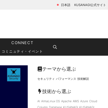
日本語
KUSANAGI公式サイト
CONNECT
コミニュティ・イベント
テーマから選ぶ
セキュリティ
パフォーマンス
技術解説
技術から選ぶ
AI
AlmaLinux OS
Apache
AWS
Azure
Cloud
Column
Database
KUSANAGI
KUSANAGI