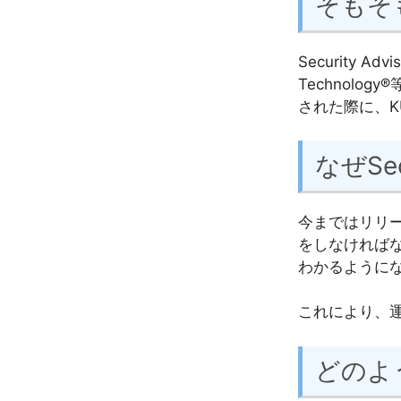
そもそもS
Security A
Technol
された際に、K
なぜSe
今まではリリ
をしなければ
わかるように
これにより、
どのよ