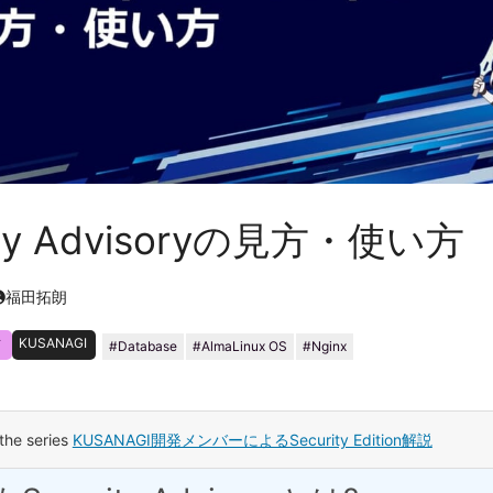
ity Advisoryの見方・使い方
福田拓朗
ィ
KUSANAGI
Database
AlmaLinux OS
Nginx
 the series
KUSANAGI開発メンバーによるSecurity Edition解説