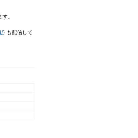
ます。
d/
) も配信して