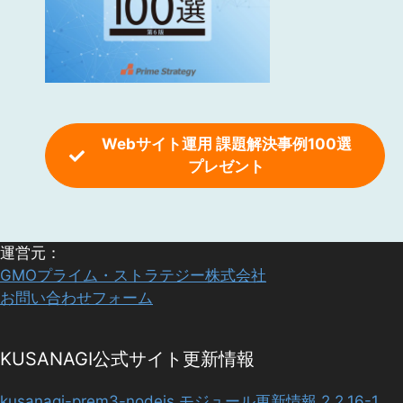
Webサイト運用 課題解決事例100選
プレゼント
運営元：
GMOプライム・ストラテジー株式会社
お問い合わせフォーム
KUSANAGI公式サイト更新情報
kusanagi-prem3-nodejs モジュール更新情報 2.2.16-1