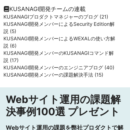
KUSANAGI開発チームの連載
KUSANAGIプロダクトマネジャーのブログ
(21)
KUSANAGI開発メンバーによるSecurity Edition解
説
(5)
KUSANAGI開発メンバーによるWEXALの使い方解
説
(6)
KUSANAGI開発メンバーのKUSANAGIコマンド解
説
(17)
KUSANAGI開発メンバーのエンジニアブログ
(40)
KUSANAGI開発メンバーの課題解決手法
(15)
Webサイト運用の課題解
決事例100選 プレゼント
Webサイト運用の課題を弊社プロダクトで解