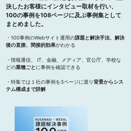
決したお客様にインタビュー取材を行い、
100の事例を108ページに及ぶ事例集として
まとめました。
・100事例のWebサイト運用の
課題と解決手法、解決
後の直接、間接的効果
がわかる
・情報通信、 IT、金融、メディア、官公庁、学校な
どの
業種ごと
に事例を確認できる
・特集では１社の事例を3ページに渡り
背景からシス
テム構成まで詳解