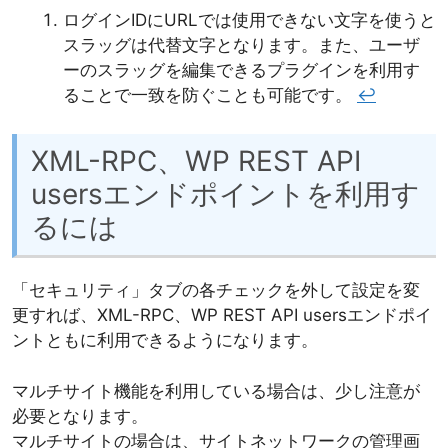
ログインIDにURLでは使用できない文字を使うと
スラッグは代替文字となります。また、ユーザ
ーのスラッグを編集できるプラグインを利用す
ることで一致を防ぐことも可能です。
↩︎
XML-RPC、WP REST API
usersエンドポイントを利用す
るには
「セキュリティ」タブの各チェックを外して設定を変
更すれば、XML-RPC、WP REST API usersエンドポイ
ントともに利用できるようになります。
マルチサイト機能を利用している場合は、少し注意が
必要となります。
マルチサイトの場合は、サイトネットワークの管理画