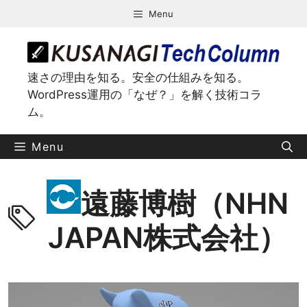
コ
Menu
ン
テ
ン
ツ
速さの理由を知る。安全の仕組みを知る。
へ
WordPress運用の「なぜ？」を解く技術コラ
ス
ム。
キ
ッ
Menu
プ
遠藤博樹（NHN
JAPAN株式会社）