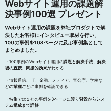
Webサイト運用の課題解
決事例100選 プレゼント
Webサイト運用の課題を弊社プロダクトで解
決したお客様にインタビュー取材を行い、
100の事例を108ページに及ぶ事例集として
まとめました。
・100事例のWebサイト運用の
課題と解決手法、解決
後の直接、間接的効果
がわかる
・情報通信、 IT、金融、メディア、官公庁、学校な
どの
業種ごと
に事例を確認できる
・特集では１社の事例を3ページに渡り
背景からシス
テム構成まで詳解