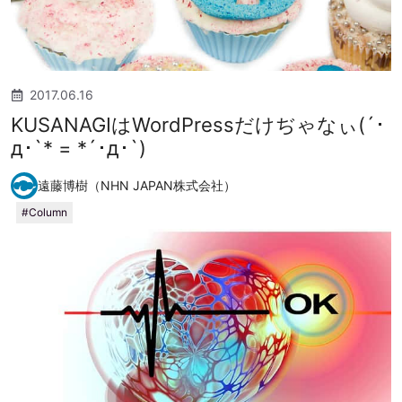
2017.06.16
KUSANAGIはWordPressだけぢゃなぃ(´･
д･`* = *´･д･`)
遠藤博樹（NHN JAPAN株式会社）
Column