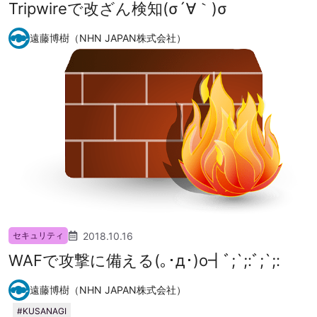
Tripwireで改ざん検知(σ´∀｀)σ
遠藤博樹（NHN JAPAN株式会社）
2018.10.16
セキュリティ
WAFで攻撃に備える(｡･д･)o┫ﾞ;`;:ﾞ;`;:
遠藤博樹（NHN JAPAN株式会社）
KUSANAGI