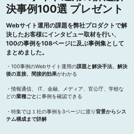
決事例100選 プレゼント
Webサイト運用の課題を弊社プロダクトで解
決したお客様にインタビュー取材を行い、
100の事例を108ページに及ぶ事例集として
まとめました。
・100事例のWebサイト運用の
課題と解決手法、解決
後の直接、間接的効果
がわかる
・情報通信、 IT、金融、メディア、官公庁、学校な
どの
業種ごと
に事例を確認できる
・特集では１社の事例を3ページに渡り
背景からシス
テム構成まで詳解