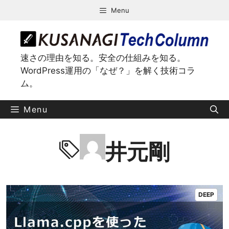
コ
Menu
ン
テ
ン
ツ
速さの理由を知る。安全の仕組みを知る。
へ
WordPress運用の「なぜ？」を解く技術コラ
ス
ム。
キ
ッ
Menu
プ
井元剛
DEEP