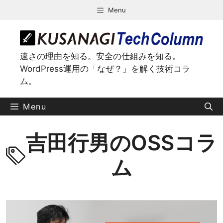
コ
Menu
ン
テ
ン
ツ
速さの理由を知る。安全の仕組みを知る。
へ
WordPress運用の「なぜ？」を解く技術コラ
ス
ム。
キ
ッ
Menu
プ
吉田行男のOSSコラ
ム