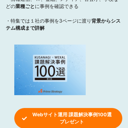
どの
業種ごと
に事例を確認できる
・特集では１社の事例を3ページに渡り
背景からシス
テム構成まで詳解
Webサイト運用 課題解決事例100選
プレゼント