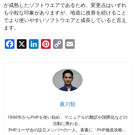
が成熟したソフトウエアであるため、変更点はいずれ
も小粒な印象がありますが、地道に改善を続けること
でより使いやすいソフトウエアと成長していると言え
ます。
F
X
Li
Pi
C
E
a
n
nt
o
m
c
k
er
p
ai
e
e
e
y
l
b
dI
st
Li
o
n
n
o
k
廣川類
k
1996年からPHPを使い始め、マニュアルの翻訳や国際化などの
活動に携わる。
PHPユーザ会の設立メンバーの一人。著書に「PHP徹底攻略」