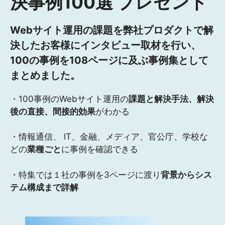
決事例100選 プレゼント
Webサイト運用の課題を弊社プロダクトで解
決したお客様にインタビュー取材を行い、
100の事例を108ページに及ぶ事例集として
まとめました。
・100事例のWebサイト運用の
課題と解決手法、解決
後の直接、間接的効果
がわかる
・情報通信、 IT、金融、メディア、官公庁、学校な
どの
業種ごと
に事例を確認できる
・特集では１社の事例を3ページに渡り
背景からシス
テム構成まで詳解