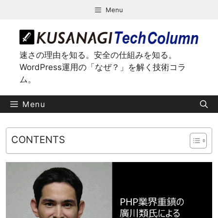
コ
Menu
ン
テ
ン
ツ
速さの理由を知る。安全の仕組みを知る。
へ
WordPress運用の「なぜ？」を解く技術コラ
ス
ム。
キ
ッ
Menu
プ
CONTENTS