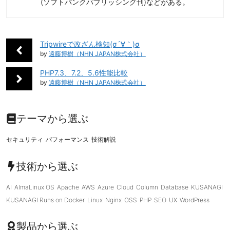
(ソフトバンクパブリッシング刊)などがある。
Tripwireで改ざん検知(σ´∀｀)σ
by
遠藤博樹（NHN JAPAN株式会社）
PHP7.3、7.2、5.6性能比較
by
遠藤博樹（NHN JAPAN株式会社）
テーマから選ぶ
セキュリティ
パフォーマンス
技術解説
技術から選ぶ
AI
AlmaLinux OS
Apache
AWS
Azure
Cloud
Column
Database
KUSANAGI
KUSANAGI Runs on Docker
Linux
Nginx
OSS
PHP
SEO
UX
WordPress
製品から選ぶ