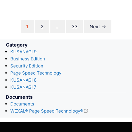
Page
Page
Page
1
2
…
33
Next
→
Category
KUSANAGI 9
Business Edition
Security Edition
Page Speed Technology
KUSANAGI 8
KUSANAGI 7
Documents
Documents
WEXAL® Page Speed Technology®