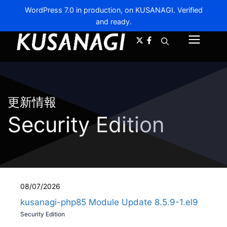
WordPress 7.0 in production, on KUSANAGI. Verified
and ready.
A-
A+
Menu
更新情報
Security Edition
08/07/2026
kusanagi-php85 Module Update 8.5.9-1.el9
Security Edition