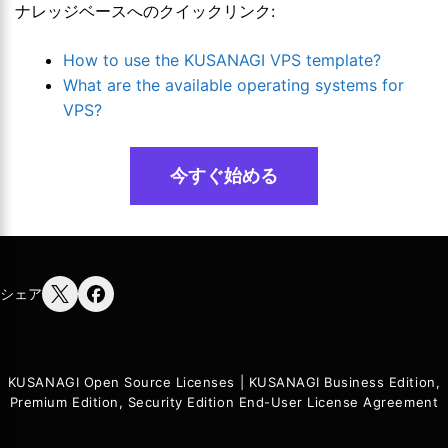
ナレッジベースへのクイックリンク:
How to use the KUSANAGI VPS template?
What are the available operating systems for
VPS?
今すぐ始める
シェア
KUSANAGI Open Source Licenses
|
KUSANAGI Business Edition,
Premium Edition, Security Edition End-User License Agreement