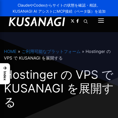
ClaudeやCodexからサイトの状態を確認・相談。
KUSANAGI AI アシストにMCP接続（ベータ版）を追加
A-
A+
メ
ニ
ュ
HOME
»
ご利用可能なプラットフォーム
»
Hostinger の
ー
VPS で KUSANAGI を展開する
→
Hostinger の VPS で
Index
KUSANAGI を展開す
る