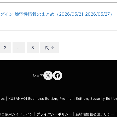
ラグイン 脆弱性情報のまとめ（2026/05/21-2026/05/27）
ペ
ペ
2
…
8
次
→
ー
ー
ジ
ジ
シェア
ses
|
KUSANAGI Business Edition, Premium Edition, Security Edit
I ロゴ使用ガイドライン
|
プライバシーポリシ
ー
|
脆弱性情報公開ポリシー