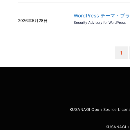
WordPress テーマ・プ
2026年5月28日
Security Advisory for WordPress
ペ
1
ー
ジ
KUSANAGI Open Source Licen
KUSANAG