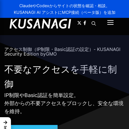
ClaudeやCodexからサイトの状態を確認・相談。
KUSANAGI AI アシストにMCP接続（ベータ版）を追加
A-
A+
メ
ニ
ュ
アクセス制御（IP制限・Basic認証の設定）- KUSANAGI
Security Edition byGMO
ー
不要なアクセスを手軽に制
御
IP制限やBasic認証を簡単設定。
外部からの不要アクセスをブロックし、安全な環境
を維持。
→