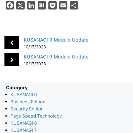
F
X
L
H
P
E
S
a
i
a
o
m
h
c
n
t
c
a
a
e
k
e
k
i
r
b
e
n
e
l
e
KUSANAGI 9 Module Update
o
d
a
t
10/17/2023
o
I
KUSANAGI 9 Module Update
k
n
10/17/2023
Category
KUSANAGI 9
Business Edition
Security Edition
Page Speed Technology
KUSANAGI 8
KUSANAGI 7