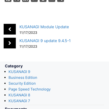
a
i
a
o
m
h
c
n
t
c
a
a
e
k
e
k
i
r
b
e
n
e
l
e
KUSANAGI Module Update
o
d
a
t
11/17/2023
o
I
KUSANAGI 9 update 9.4.5-1
k
n
11/17/2023
Category
KUSANAGI 9
Business Edition
Security Edition
Page Speed Technology
KUSANAGI 8
KUSANAGI 7
Documents