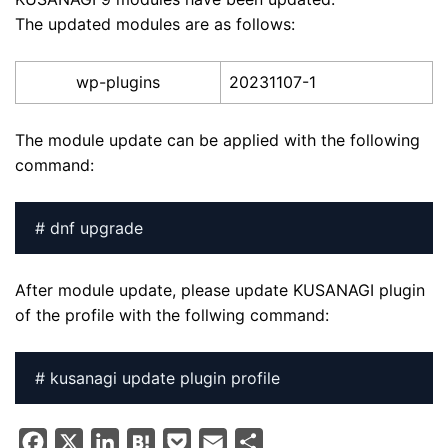
The updated modules are as follows:
wp-plugins
20231107-1
The module update can be applied with the following
command:
# dnf upgrade
After module update, please update KUSANAGI plugin
of the profile with the follwing command:
# kusanagi update plugin profile
F
X
L
H
P
E
S