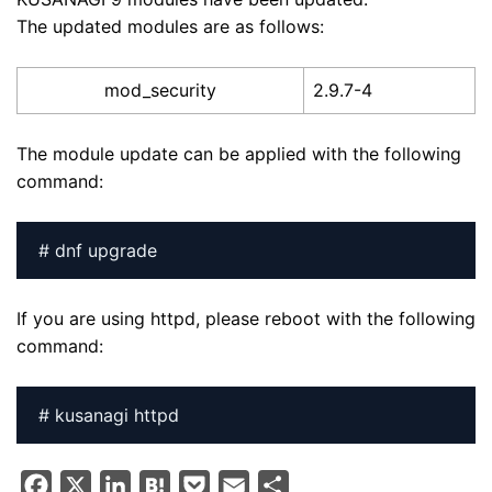
The updated modules are as follows:
mod_security
2.9.7-4
The module update can be applied with the following
command:
# dnf upgrade
If you are using httpd, please reboot with the following
command:
# kusanagi httpd
F
X
L
H
P
E
S