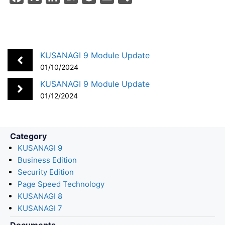
a
i
a
o
m
h
c
n
t
c
a
a
e
k
e
k
i
r
b
e
n
e
l
e
KUSANAGI 9 Module Update
o
d
a
t
01/10/2024
o
I
KUSANAGI 9 Module Update
k
n
01/12/2024
Category
KUSANAGI 9
Business Edition
Security Edition
Page Speed Technology
KUSANAGI 8
KUSANAGI 7
Documents