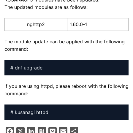
The updated modules are as follows:
nghttp2
1.60.0-1
The module update can be applied with the following
command:
# dnf upgrade
If you are using httpd, please reboot with the following
command:
# kusanagi httpd
F
X
L
H
P
E
S