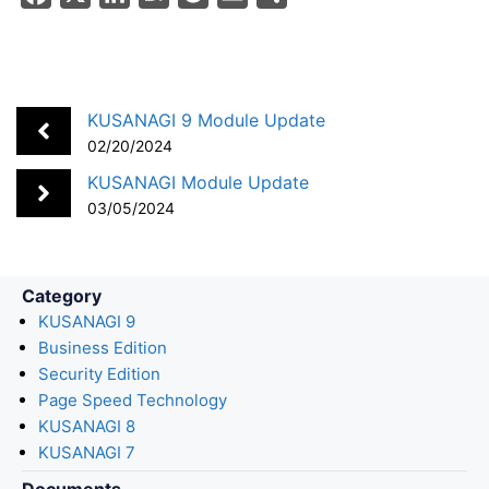
a
i
a
o
m
h
c
n
t
c
a
a
e
k
e
k
i
r
b
e
n
e
l
e
KUSANAGI 9 Module Update
o
d
a
t
02/20/2024
o
I
KUSANAGI Module Update
k
n
03/05/2024
Category
KUSANAGI 9
Business Edition
Security Edition
Page Speed Technology
KUSANAGI 8
KUSANAGI 7
Documents