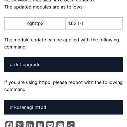
The updated modules are as follows:
nghttp2
1.62.1-1
The module update can be applied with the following
command:
# dnf upgrade
If you are using httpd, please reboot with the following
command:
# kusanagi httpd
F
X
L
H
P
E
S