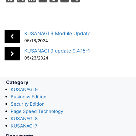
a
i
a
o
m
h
c
n
t
c
a
a
e
k
e
k
i
r
b
e
n
e
l
e
KUSANAGI 9 Module Update
o
d
a
t
05/16/2024
o
I
KUSANAGI 9 update 9.4.15-1
k
n
05/23/2024
Category
KUSANAGI 9
Business Edition
Security Edition
Page Speed Technology
KUSANAGI 8
KUSANAGI 7
Documents