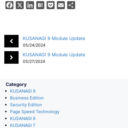
F
X
L
H
P
E
S
a
i
a
o
m
h
c
n
t
c
a
a
e
k
e
k
i
r
b
e
n
e
l
e
KUSANAGI 9 Module Update
o
d
a
t
05/24/2024
o
I
KUSANAGI 9 Module Update
k
n
05/27/2024
Category
KUSANAGI 9
Business Edition
Security Edition
Page Speed Technology
KUSANAGI 8
KUSANAGI 7