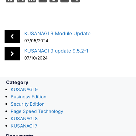
a
i
a
o
m
h
c
n
t
c
a
a
e
k
e
k
i
r
b
e
n
e
l
e
KUSANAGI 9 Module Update
o
d
a
t
07/05/2024
o
I
KUSANAGI 9 update 9.5.2-1
k
n
07/10/2024
Category
KUSANAGI 9
Business Edition
Security Edition
Page Speed Technology
KUSANAGI 8
KUSANAGI 7
Documents