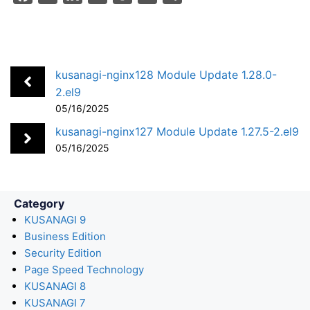
a
i
a
o
m
h
c
n
t
c
a
a
e
k
e
k
i
r
b
e
n
e
l
e
kusanagi-nginx128 Module Update 1.28.0-
o
d
a
t
2.el9
05/16/2025
o
I
k
n
kusanagi-nginx127 Module Update 1.27.5-2.el9
05/16/2025
Category
KUSANAGI 9
Business Edition
Security Edition
Page Speed Technology
KUSANAGI 8
KUSANAGI 7