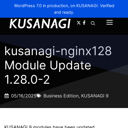
WordPress 7.0 in production, on KUSANAGI. Verified
and ready.
A-
A+
Menu
kusanagi-nginx128
Module Update
1.28.0-2
05/16/2025
Business Edition
,
KUSANAGI 9
KUSANAGI 9 modules have been updated.