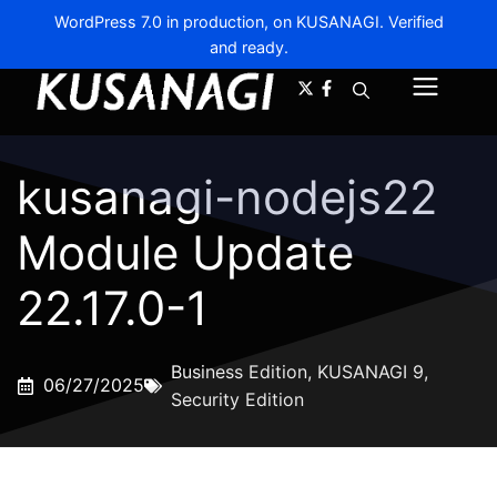
WordPress 7.0 in production, on KUSANAGI. Verified
and ready.
A-
A+
Menu
kusanagi-nodejs22
Module Update
22.17.0-1
Business Edition
,
KUSANAGI 9
,
06/27/2025
Security Edition