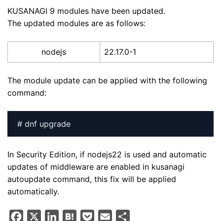
KUSANAGI 9 modules have been updated.
The updated modules are as follows:
nodejs
22.17.0-1
The module update can be applied with the following
command:
# dnf upgrade
In Security Edition, if nodejs22 is used and automatic
updates of middleware are enabled in kusanagi
autoupdate command, this fix will be applied
automatically.
F
X
L
H
P
E
S