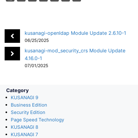
a
i
a
o
m
h
c
n
t
c
a
a
e
k
e
k
i
r
b
e
n
e
l
e
kusanagi-openldap Module Update 2.6.10-1
o
d
a
t
06/25/2025
o
I
kusanagi-mod_security_crs Module Update
k
n
4.16.0-1
07/01/2025
Category
KUSANAGI 9
Business Edition
Security Edition
Page Speed Technology
KUSANAGI 8
KUSANAGI 7