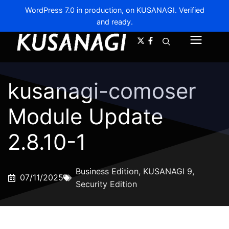
WordPress 7.0 in production, on KUSANAGI. Verified
and ready.
A-
A+
Menu
kusanagi-comoser
Module Update
2.8.10-1
Business Edition
,
KUSANAGI 9
,
07/11/2025
Security Edition