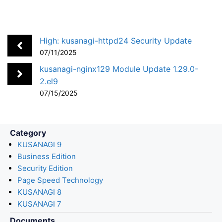
c
n
t
c
a
a
e
k
e
k
i
r
b
e
n
e
l
e
High: kusanagi-httpd24 Security Update
o
d
a
t
07/11/2025
o
I
kusanagi-nginx129 Module Update 1.29.0-
k
n
2.el9
07/15/2025
Category
KUSANAGI 9
Business Edition
Security Edition
Page Speed Technology
KUSANAGI 8
KUSANAGI 7
Documents