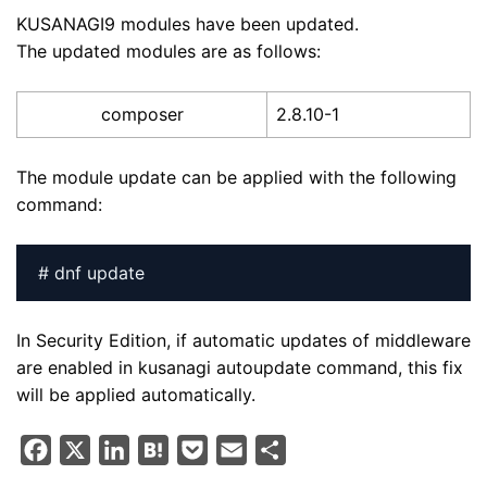
KUSANAGI9 modules have been updated.
The updated modules are as follows:
composer
2.8.10-1
The module update can be applied with the following
command:
# dnf update
In Security Edition, if automatic updates of middleware
are enabled in kusanagi autoupdate command, this fix
will be applied automatically.
F
X
L
H
P
E
S
a
i
a
o
m
h