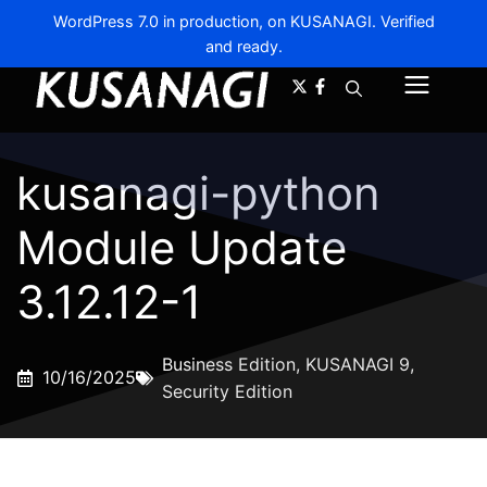
WordPress 7.0 in production, on KUSANAGI. Verified
and ready.
A-
A+
Menu
kusanagi-python
Module Update
3.12.12-1
Business Edition
,
KUSANAGI 9
,
10/16/2025
Security Edition