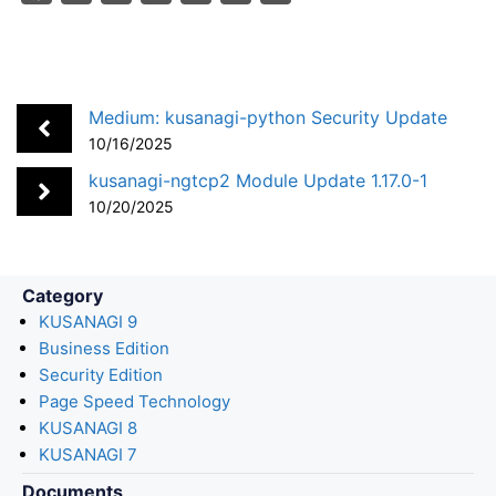
a
i
a
o
m
h
c
n
t
c
a
a
e
k
e
k
i
r
b
e
n
e
l
e
Medium: kusanagi-python Security Update
o
d
a
t
10/16/2025
o
I
kusanagi-ngtcp2 Module Update 1.17.0-1
k
n
10/20/2025
Category
KUSANAGI 9
Business Edition
Security Edition
Page Speed Technology
KUSANAGI 8
KUSANAGI 7
Documents