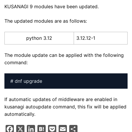
KUSANAGI 9 modules have been updated.
The updated modules are as follows:
python 3.12
3.12.12-1
The module update can be applied with the following
command:
# dnf upgrade
If automatic updates of middleware are enabled in
kusanagi autoupdate command, this fix will be applied
automatically.
F
X
L
H
P
E
S