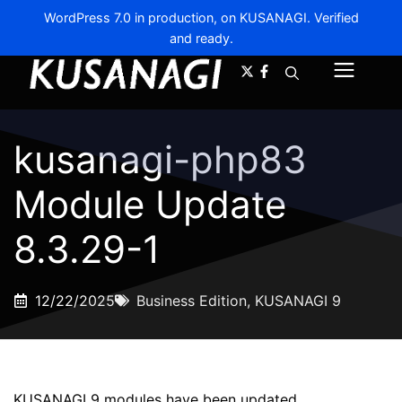
WordPress 7.0 in production, on KUSANAGI. Verified
and ready.
A-
A+
Menu
kusanagi-php83
Module Update
8.3.29-1
12/22/2025
Business Edition
,
KUSANAGI 9
KUSANAGI 9 modules have been updated.