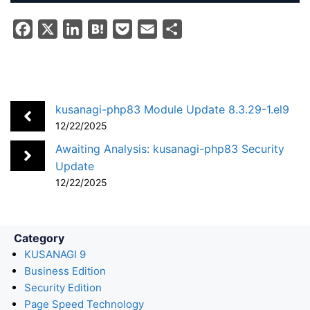
F
X
L
H
P
E
S
a
i
a
o
m
h
c
n
t
c
a
a
e
k
e
k
i
r
b
e
n
e
l
e
kusanagi-php83 Module Update 8.3.29-1.el9
o
d
a
t
12/22/2025
o
I
Awaiting Analysis: kusanagi-php83 Security
k
n
Update
12/22/2025
Category
KUSANAGI 9
Business Edition
Security Edition
Page Speed Technology