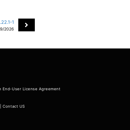
22.1-1
9/2026
+
ion End-User License Agreement
|
Contact US