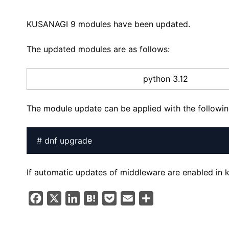
KUSANAGI 9 modules have been updated.
The updated modules are as follows:
python 3.12
The module update can be applied with the follow
# dnf upgrade
If automatic updates of middleware are enabled in k
F
X
L
H
P
E
S
a
i
a
o
m
h
c
n
t
c
a
a