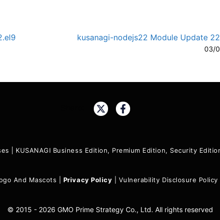
.el9
kusanagi-nodejs22 Module Update 22.
03/0
A-
A
Share:
ses
|
KUSANAGI Business Edition, Premium Edition, Security Edit
ogo And Mascots
|
Privacy Policy
|
Vulnerability Disclosure Policy
© 2015 - 2026 GMO Prime Strategy Co., Ltd. All rights reserved