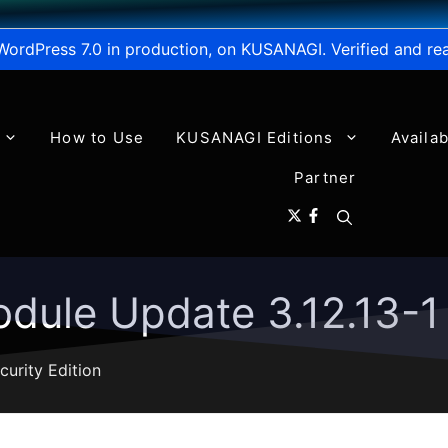
WordPress 7.0 in production, on KUSANAGI. Verified and re
How to Use
KUSANAGI Editions
Availa
Partner
dule Update 3.12.13-1
curity Edition