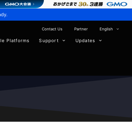
ady.
Contact Us
Partner
English
ble Platforms
Support
Updates