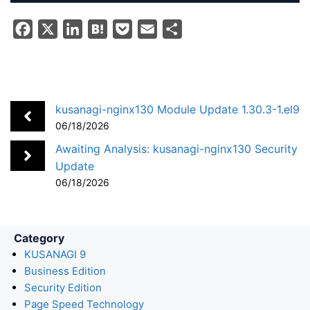
F
X
L
H
P
E
S
a
i
a
o
m
h
c
n
t
c
a
a
e
k
e
k
i
r
b
e
n
e
l
e
kusanagi-nginx130 Module Update 1.30.3-1.el9
o
d
a
t
06/18/2026
o
I
Awaiting Analysis: kusanagi-nginx130 Security
k
n
Update
06/18/2026
Category
KUSANAGI 9
Business Edition
Security Edition
Page Speed Technology