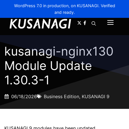
WordPress 7.0 in production, on KUSANAGI. Verified
and ready.
A-
A+
Menu
kusanagi-nginx130
Module Update
1.30.3-1
06/18/2026
Business Edition
,
KUSANAGI 9
KUSANAGI 9 modules have been updated.