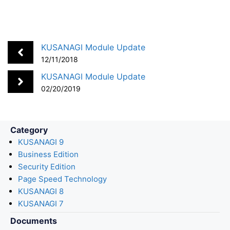
a
i
a
o
m
h
c
n
t
c
a
a
e
k
e
k
i
r
b
e
n
e
l
e
KUSANAGI Module Update
o
d
a
t
12/11/2018
o
I
KUSANAGI Module Update
k
n
02/20/2019
Category
KUSANAGI 9
Business Edition
Security Edition
Page Speed Technology
KUSANAGI 8
KUSANAGI 7
Documents