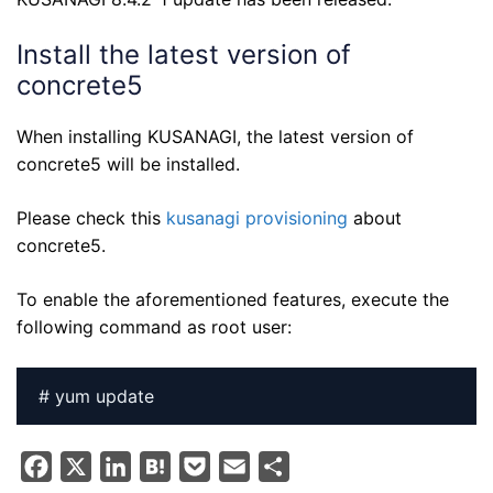
Install the latest version of
concrete5
When installing KUSANAGI, the latest version of
concrete5 will be installed.
Please check this
kusanagi provisioning
about
concrete5.
To enable the aforementioned features, execute the
following command as root user:
# yum update
F
X
L
H
P
E
S