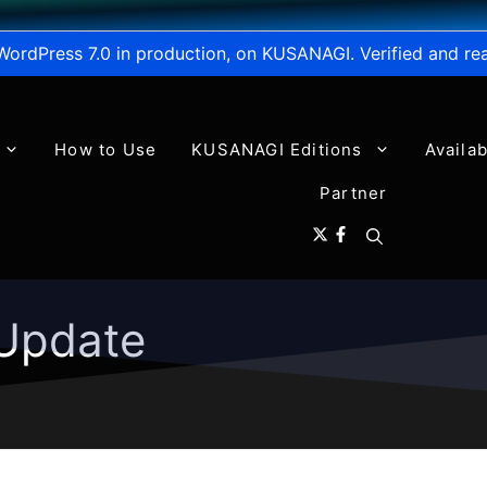
WordPress 7.0 in production, on KUSANAGI. Verified and re
How to Use
KUSANAGI Editions
Availa
Partner
Update