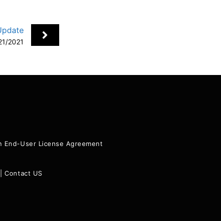
Update
21/2021
+
ion End-User License Agreement
|
Contact US