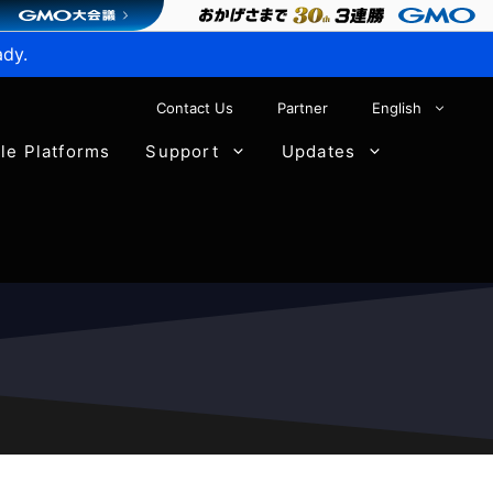
ady.
Contact Us
Partner
English
ble Platforms
Support
Updates