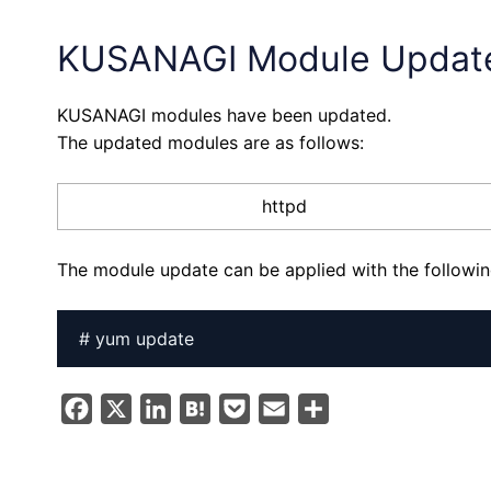
KUSANAGI Module Updat
KUSANAGI modules have been updated.
The updated modules are as follows:
httpd
The module update can be applied with the follow
# yum update
F
X
L
H
P
E
S
a
i
a
o
m
h
c
n
t
c
a
a