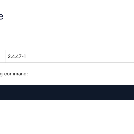
e
2.4.47-1
ing command: