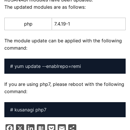
The updated modules are as follows:
php
7.4.19-1
The module update can be applied with the following
command:
# yum update --enablrepo=remi
If you are using php7, please reboot with the following
command:
# kusanagi php7
F
X
L
H
P
E
S