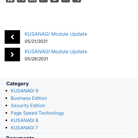
a
i
a
o
m
h
c
n
t
c
a
a
e
k
e
k
i
r
b
e
n
e
l
e
KUSANAGI Module Update
o
d
a
t
05/21/2021
o
I
KUSANAGI Module Update
k
n
05/26/2021
Category
KUSANAGI 9
Business Edition
Security Edition
Page Speed Technology
KUSANAGI 8
KUSANAGI 7
Documents