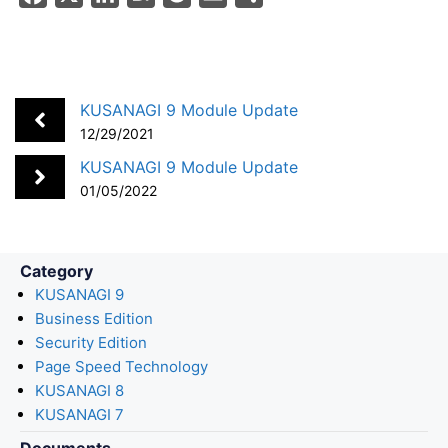
a
i
a
o
m
h
c
n
t
c
a
a
e
k
e
k
i
r
b
e
n
e
l
e
KUSANAGI 9 Module Update
o
d
a
t
12/29/2021
o
I
KUSANAGI 9 Module Update
k
n
01/05/2022
Category
KUSANAGI 9
Business Edition
Security Edition
Page Speed Technology
KUSANAGI 8
KUSANAGI 7
Documents