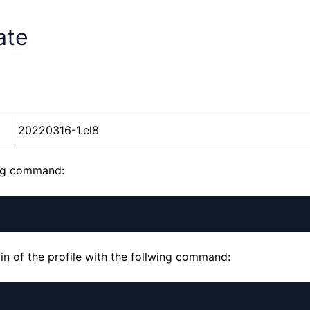
ate
20220316-1.el8
ing command:
n of the profile with the follwing command: