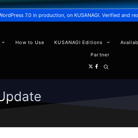
WordPress 7.0 in production, on KUSANAGI. Verified and re
How to Use
KUSANAGI Editions
Availa
Partner
Update