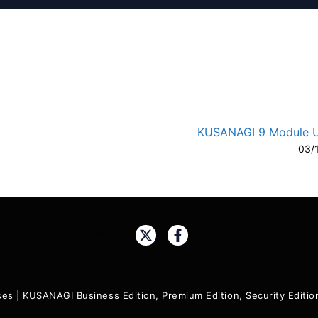
KUSANAGI 9 Module 
03/
A-
A
Share:
ses
|
KUSANAGI Business Edition, Premium Edition, Security Edit