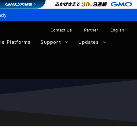
ady.
Contact Us
Partner
English
ble Platforms
Support
Updates