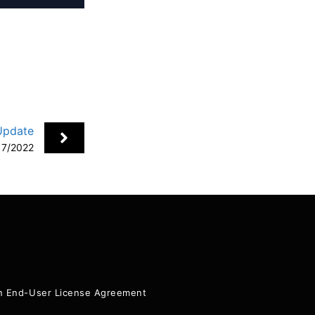
Update
17/2022
+
ion End-User License Agreement