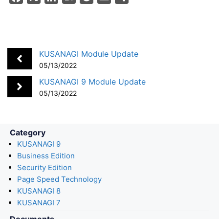
a
i
a
o
m
h
c
n
t
c
a
a
e
k
e
k
i
r
b
e
n
e
l
e
KUSANAGI Module Update
o
d
a
t
05/13/2022
o
I
KUSANAGI 9 Module Update
k
n
05/13/2022
Category
KUSANAGI 9
Business Edition
Security Edition
Page Speed Technology
KUSANAGI 8
KUSANAGI 7
Documents