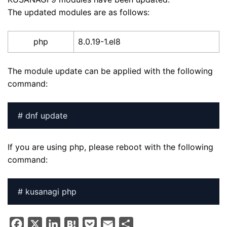
The updated modules are as follows:
php
8.0.19-1.el8
The module update can be applied with the following
command:
# dnf update
If you are using php, please reboot with the following
command:
# kusanagi php
F
X
L
H
P
E
S