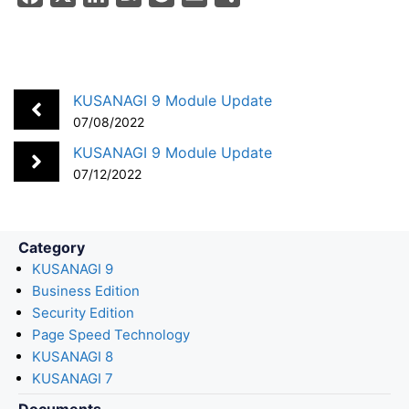
a
i
a
o
m
h
c
n
t
c
a
a
e
k
e
k
i
r
b
e
n
e
l
e
KUSANAGI 9 Module Update
o
d
a
t
07/08/2022
o
I
KUSANAGI 9 Module Update
k
n
07/12/2022
Category
KUSANAGI 9
Business Edition
Security Edition
Page Speed Technology
KUSANAGI 8
KUSANAGI 7
Documents