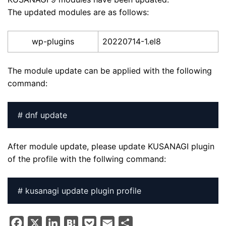
The updated modules are as follows:
wp-plugins
20220714-1.el8
The module update can be applied with the following
command:
# dnf update
After module update, please update KUSANAGI plugin
of the profile with the follwing command:
# kusanagi update plugin profile
F
X
L
H
P
E
S