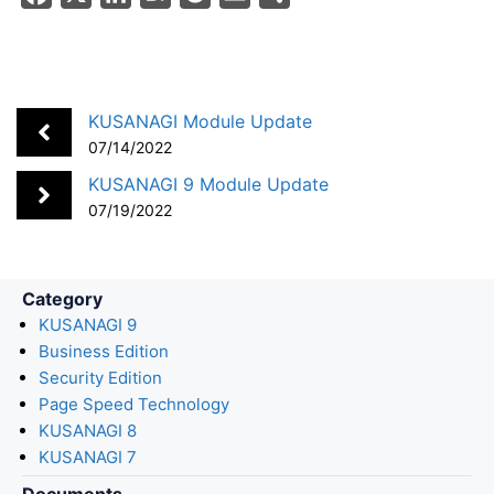
a
i
a
o
m
h
c
n
t
c
a
a
e
k
e
k
i
r
b
e
n
e
l
e
KUSANAGI Module Update
o
d
a
t
07/14/2022
o
I
KUSANAGI 9 Module Update
k
n
07/19/2022
Category
KUSANAGI 9
Business Edition
Security Edition
Page Speed Technology
KUSANAGI 8
KUSANAGI 7
Documents