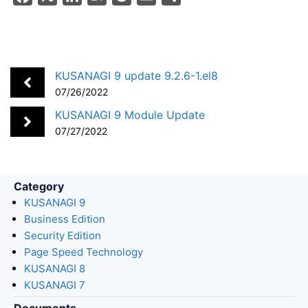
a
i
a
o
m
h
c
n
t
c
a
a
e
k
e
k
i
r
b
e
n
e
l
e
KUSANAGI 9 update 9.2.6-1.el8
o
d
a
t
07/26/2022
o
I
KUSANAGI 9 Module Update
k
n
07/27/2022
Category
KUSANAGI 9
Business Edition
Security Edition
Page Speed Technology
KUSANAGI 8
KUSANAGI 7
Documents