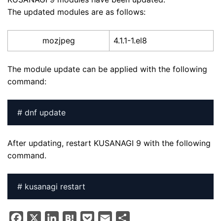
The updated modules are as follows:
mozjpeg
4.1.1-1.el8
The module update can be applied with the following
command:
# dnf update
After updating, restart KUSANAGI 9 with the following
command.
# kusanagi restart
F
X
L
H
P
E
S