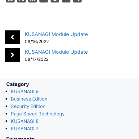
a
i
a
o
m
h
c
n
t
c
a
a
e
k
e
k
i
r
b
e
n
e
l
e
KUSANAGI Module Update
o
d
a
t
08/16/2022
o
I
KUSANAGI Module Update
k
n
08/17/2022
Category
KUSANAGI 9
Business Edition
Security Edition
Page Speed Technology
KUSANAGI 8
KUSANAGI 7
Documents