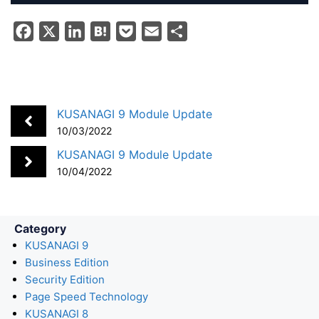
F
X
L
H
P
E
S
a
i
a
o
m
h
c
n
t
c
a
a
e
k
e
k
i
r
b
e
n
e
l
e
KUSANAGI 9 Module Update
o
d
a
t
10/03/2022
o
I
KUSANAGI 9 Module Update
k
n
10/04/2022
Category
KUSANAGI 9
Business Edition
Security Edition
Page Speed Technology
KUSANAGI 8