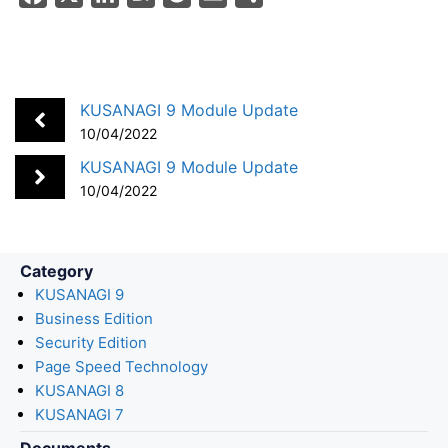
a
i
a
o
m
h
c
n
t
c
a
a
e
k
e
k
i
r
b
e
n
e
l
e
KUSANAGI 9 Module Update
o
d
a
t
10/04/2022
o
I
KUSANAGI 9 Module Update
k
n
10/04/2022
Category
KUSANAGI 9
Business Edition
Security Edition
Page Speed Technology
KUSANAGI 8
KUSANAGI 7
Documents