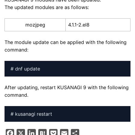
The updated modules are as follows:
mozjpeg
4.1.1-2.el8
The module update can be applied with the following
command:
# dnf update
After updating, restart KUSANAGI 9 with the following
command.
# kusanagi restart
F
X
L
H
P
E
S