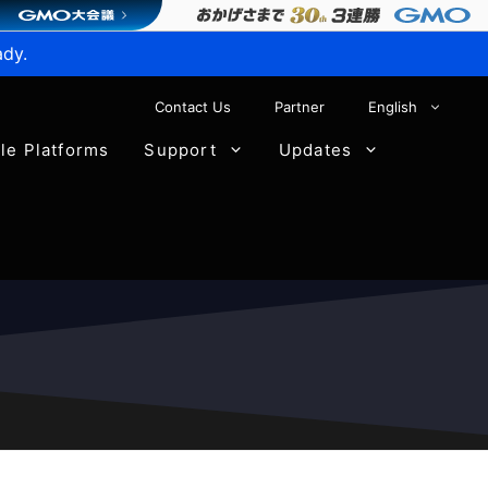
ady.
Contact Us
Partner
English
ble Platforms
Support
Updates