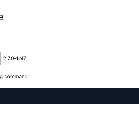
e
2.7.0-1.el7
ing command: