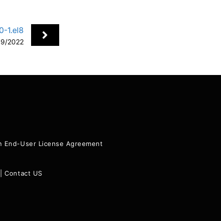
-1.el8
19/2022
+
ion End-User License Agreement
|
Contact US