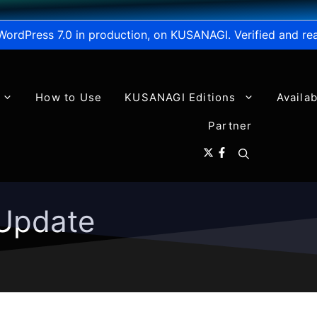
WordPress 7.0 in production, on KUSANAGI. Verified and re
How to Use
KUSANAGI Editions
Availa
Partner
Update