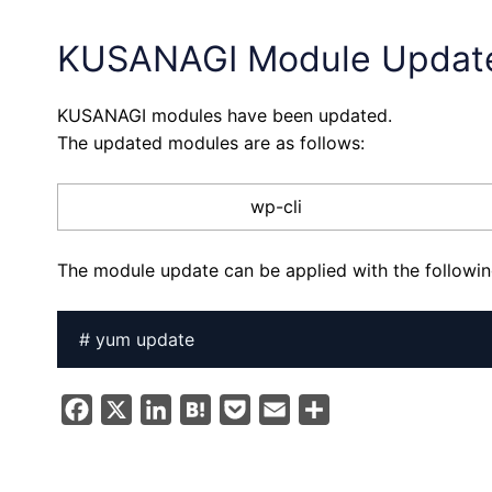
KUSANAGI Module Updat
KUSANAGI modules have been updated.
The updated modules are as follows:
wp-cli
The module update can be applied with the follow
# yum update
F
X
L
H
P
E
S
a
i
a
o
m
h
c
n
t
c
a
a