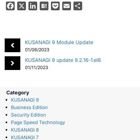
F
X
L
H
P
E
S
a
i
a
o
m
h
c
n
t
c
a
a
e
k
e
k
i
r
b
e
n
e
l
e
KUSANAGI 9 Module Update
o
d
a
t
01/06/2023
o
I
KUSANAGI 9 update 9.2.16-1.el8
k
n
01/11/2023
Category
KUSANAGI 9
Business Edition
Security Edition
Page Speed Technology
KUSANAGI 8
KUSANAGI 7