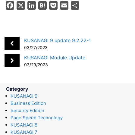
F
X
L
H
P
E
S
a
i
a
o
m
h
c
n
t
c
a
a
e
k
e
k
i
r
b
e
n
e
l
e
KUSANAGI 9 update 9.2.22-1
o
d
a
t
03/27/2023
o
I
KUSANAGI Module Update
k
n
03/29/2023
Category
KUSANAGI 9
Business Edition
Security Edition
Page Speed Technology
KUSANAGI 8
KUSANAGI 7