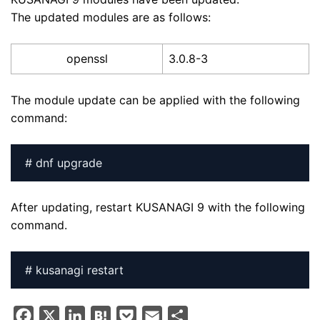
The updated modules are as follows:
openssl
3.0.8-3
The module update can be applied with the following
command:
# dnf upgrade
After updating, restart KUSANAGI 9 with the following
command.
# kusanagi restart
F
X
L
H
P
E
S