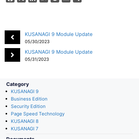
a
i
a
o
m
h
c
n
t
c
a
a
e
k
e
k
i
r
b
e
n
e
l
e
KUSANAGI 9 Module Update
o
d
a
t
05/30/2023
o
I
KUSANAGI 9 Module Update
k
n
05/31/2023
Category
KUSANAGI 9
Business Edition
Security Edition
Page Speed Technology
KUSANAGI 8
KUSANAGI 7
Documents