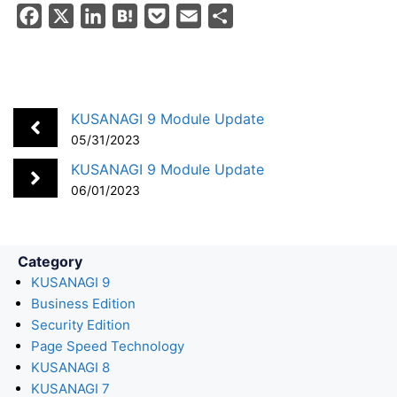
F
X
L
H
P
E
S
a
i
a
o
m
h
c
n
t
c
a
a
e
k
e
k
i
r
b
e
n
e
l
e
KUSANAGI 9 Module Update
o
d
a
t
05/31/2023
o
I
KUSANAGI 9 Module Update
k
n
06/01/2023
Category
KUSANAGI 9
Business Edition
Security Edition
Page Speed Technology
KUSANAGI 8
KUSANAGI 7