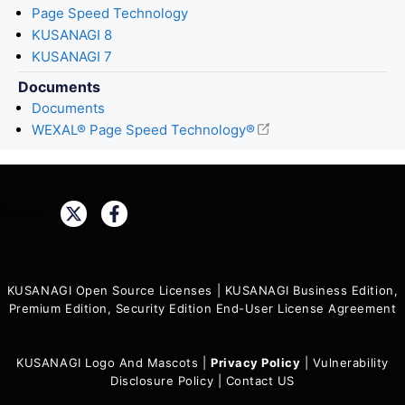
Page Speed Technology
KUSANAGI 8
KUSANAGI 7
Documents
Documents
WEXAL® Page Speed Technology®
Share:
KUSANAGI Open Source Licenses
|
KUSANAGI Business Edition,
Premium Edition, Security Edition End-User License Agreement
KUSANAGI Logo And Mascots
|
Privacy Policy
|
Vulnerability
Disclosure Policy
|
Contact US