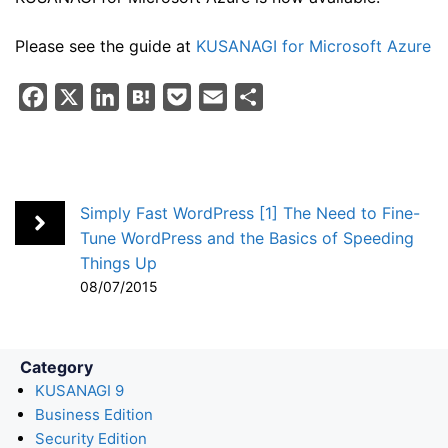
Please see the guide at
KUSANAGI for Microsoft Azure
F
X
L
H
P
E
S
a
i
a
o
m
h
c
n
t
c
a
a
e
k
e
k
i
r
b
e
n
e
l
e
Simply Fast WordPress [1] The Need to Fine-
o
d
a
t
Tune WordPress and the Basics of Speeding
Things Up
o
I
08/07/2015
k
n
Category
KUSANAGI 9
Business Edition
Security Edition